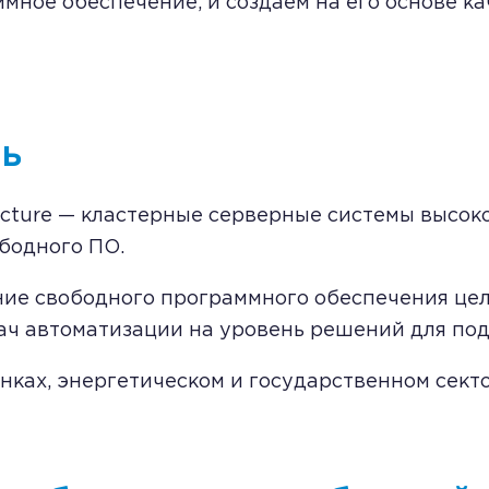
мное обеспечение, и создаем на его основе 
ь
ructure — кластерные серверные системы высок
ободного ПО.
ние свободного программного обеспечения це
дач автоматизации на уровень решений для по
нках, энергетическом и государственном секто